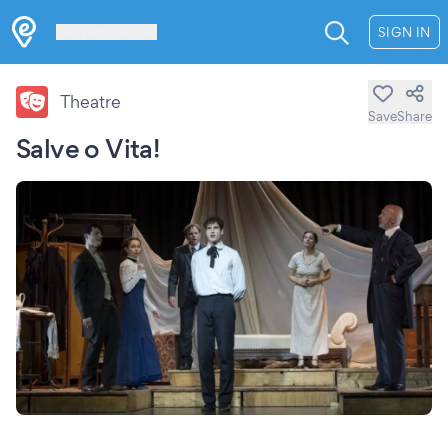
Les Verrières
SIGN IN
Theatre
Save
Share
Salve o Vita!