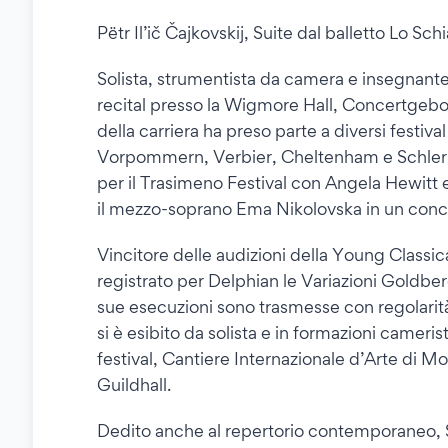
Pëtr Il’ič Čajkovskij, Suite dal balletto Lo Sch
Solista, strumentista da camera e insegnante
recital presso la Wigmore Hall, Concertgeb
della carriera ha preso parte a diversi festi
Vorpommern, Verbier, Cheltenham e Schlern 
per il Trasimeno Festival con Angela Hewitt
il mezzo-soprano Ema Nikolovska in un concert
Vincitore delle audizioni della Young Classic
registrato per Delphian le Variazioni Goldberg
sue esecuzioni sono trasmesse con regolarit
si è esibito da solista e in formazioni came
festival, Cantiere Internazionale d’Arte di M
Guildhall.
Dedito anche al repertorio contemporaneo, 