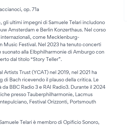
iaccianoci, op. 71a
, gli ultimi impegni di Samuele Telari includono
ouw Amsterdam e Berlin Konzerthaus. Nel corso
val internazionali, come Mecklenburg-
Music Festival. Nel 2023 ha tenuto concerti
 e suonato alla Elbphilharmonie di Amburgo con
o dal titolo “Story Teller”.
al Artists Trust (YCAT) nel 2019, nel 2021 ha
 di Bach ricevendo il plauso della critica. Le
à da BBC Radio 3 e RAI Radio3. Durante il 2024
ristiche presso Tauberphilharmonie, Lacmus
ontepulciano, Festival Orizzonti, Portsmouth
Samuele Telari è membro di Opificio Sonoro,