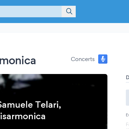
armonica
Concerts
E
F