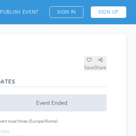
PUBLISH EVENT
SIGN IN
SIGN UP
Save
Share
DATES
Event Ended
vent local times (Europe/Rome)
riday