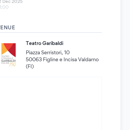
2 Dec 2025
1:00
VENUE
Teatro Garibaldi
Piazza Serristori, 10
50063 Figline e Incisa Valdarno
(FI)