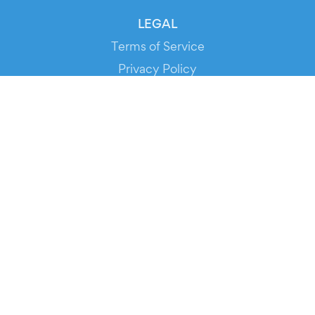
LEGAL
Terms of Service
Privacy Policy
Cookie Policy
Service Status
DOWNLOAD THE APP!
FOR ORGANIZERS
Automated Ticketing