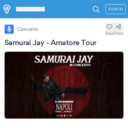
Les Verrières
SIGN IN
Concerts
Save
Share
Samurai Jay - Amatore Tour