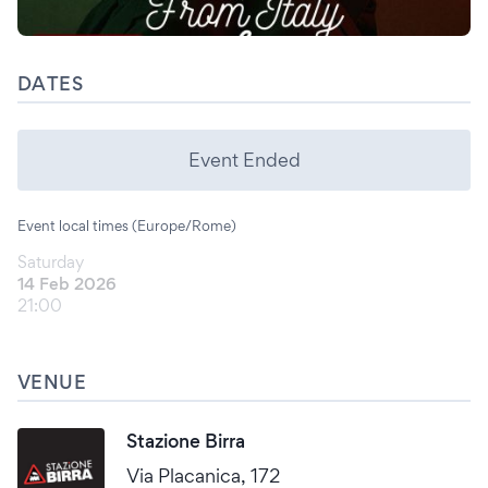
DATES
Event Ended
Event local times (Europe/Rome)
Saturday
14 Feb 2026
21:00
VENUE
Stazione Birra
Via Placanica, 172