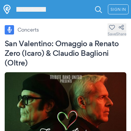
Les Verrières
SIGN IN
Concerts
Save
Share
San Valentino: Omaggio a Renato
Zero (Icaro) & Claudio Baglioni
(Oltre)