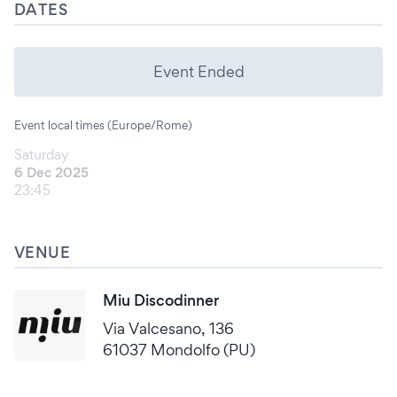
DATES
Event Ended
Event local times (Europe/Rome)
Saturday
6 Dec 2025
23:45
VENUE
Miu Discodinner
Via Valcesano, 136
61037 Mondolfo (PU)