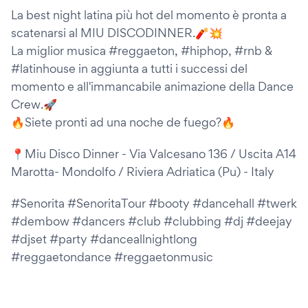
La best night latina più hot del momento è pronta a
scatenarsi al MIU DISCODINNER.🧨💥
La miglior musica #reggaeton, #hiphop, #rnb &
#latinhouse in aggiunta a tutti i successi del
momento e all'immancabile animazione della Dance
Crew.🚀
🔥Siete pronti ad una noche de fuego?🔥
📍Miu Disco Dinner - Via Valcesano 136 / Uscita A14
Marotta- Mondolfo / Riviera Adriatica (Pu) - Italy
#Senorita #SenoritaTour #booty #dancehall #twerk
#dembow #dancers #club #clubbing #dj #deejay
#djset #party #danceallnightlong
#reggaetondance #reggaetonmusic