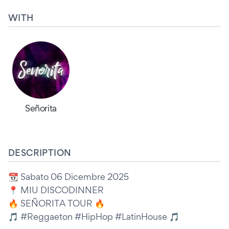
WITH
Señorita
DESCRIPTION
📆 Sabato 06 Dicembre 2025
📍 MIU DISCODINNER
🔥 SEÑORITA TOUR 🔥
🎵 #Reggaeton #HipHop #LatinHouse 🎵