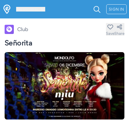
Les Verrières
SIGN IN
Club
Save
Share
Señorita