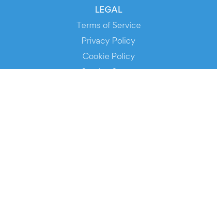
LEGAL
Terms of Service
Privacy Policy
Cookie Policy
Service Status
DOWNLOAD THE APP!
FOR ORGANIZERS
Automated Ticketing
Promote your Events