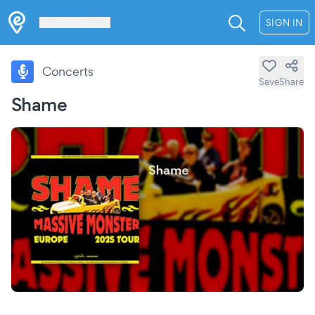
Les Verrières
SIGN IN
Concerts
Save
Share
Shame