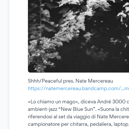
Shhh/Peaceful pres. Nate Mercereau
https://natemercereau.bandcamp.com/...m/
«Lo chiamo un mago», diceva André 3000 dal
ambient-jazz “New Blue Sun”. «Suona la chit
riferendosi al set da viaggio di Nate Mercer
campionatore per chitarra, pedaliera, laptop,