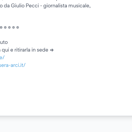
to da Giulio Pecci - giornalista musicale,
 ๏ ๏ ๏ ๏ ๏
buto
qui e ritirarla in sede ⇒
he/
era-arci.it/