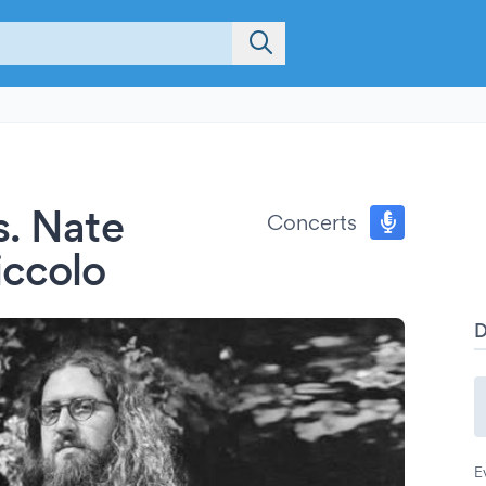
s. Nate
Concerts
iccolo
E