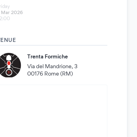
riday
 Mar 2026
2:00
VENUE
Trenta Formiche
Via del Mandrione, 3
00176 Rome (RM)