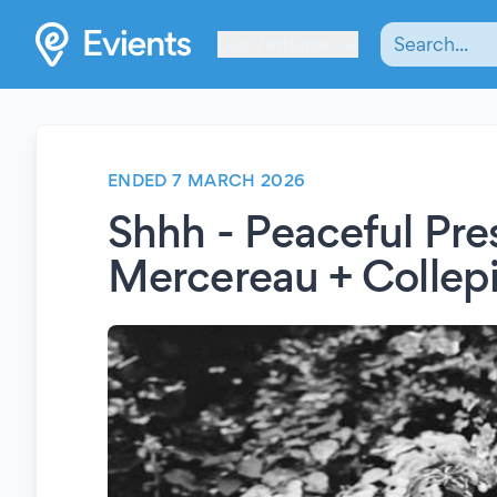
Les Verrières
ENDED 7 MARCH 2026
Shhh - Peaceful Pre
Mercereau + Collep