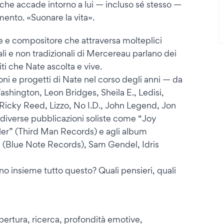
che accade intorno a lui — incluso sé stesso —
mento. «Suonare la vita».
re e compositore che attraversa molteplici
ali e non tradizionali di Mercereau parlano dei
niti che Nate ascolta e vive.
i e progetti di Nate nel corso degli anni — da
ington, Leon Bridges, Sheila E., Ledisi,
Ricky Reed, Lizzo, No I.D., John Legend, Jon
e diverse pubblicazioni soliste come “Joy
er” (Third Man Records) e agli album
n (Blue Note Records), Sam Gendel, Idris
no insieme tutto questo? Quali pensieri, quali
apertura, ricerca, profondità emotive,