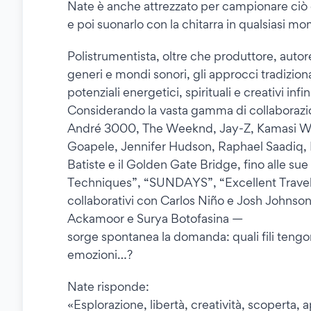
Nate è anche attrezzato per campionare ciò 
e poi suonarlo con la chitarra in qualsiasi mo
Polistrumentista, oltre che produttore, auto
generi e mondi sonori, gli approcci tradizion
potenziali energetici, spirituali e creativi infi
Considerando la vasta gamma di collaborazion
André 3000, The Weeknd, Jay-Z, Kamasi Wash
Goapele, Jennifer Hudson, Raphael Saadiq, 
Batiste e il Golden Gate Bridge, fino alle su
Techniques”, “SUNDAYS”, “Excellent Travel
collaborativi con Carlos Niño e Josh Johnso
Ackamoor e Surya Botofasina —
sorge spontanea la domanda: quali fili tengo
emozioni…?
Nate risponde:
«Esplorazione, libertà, creatività, scoperta, 