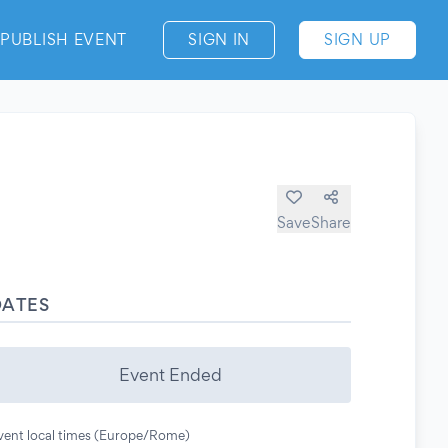
PUBLISH EVENT
SIGN IN
SIGN UP
Save
Share
DATES
Event Ended
vent local times (Europe/Rome)