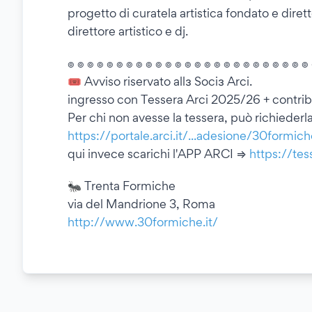
progetto di curatela artistica fondato e diret
direttore artistico e dj.
๏ ๏ ๏ ๏ ๏ ๏ ๏ ๏ ๏ ๏ ๏ ๏ ๏ ๏ ๏ ๏ ๏ ๏ ๏ ๏ ๏ ๏ ๏ ๏ ๏
🎟 Avviso riservato allɜ Sociɜ Arci.
ingresso con Tessera Arci 2025/26 + contri
Per chi non avesse la tessera, può richiederla 
https://portale.arci.it/...adesione/30formic
qui invece scarichi l'APP ARCI ⇒
https://tess
🐜 Trenta Formiche
via del Mandrione 3, Roma
http://www.30formiche.it/