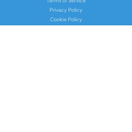
Terms of Service
Privacy Policy
Cookie Policy
Service Status
DOWNLOAD THE APP!
FOR ORGANIZERS
Automated Ticketing
Promote your Events