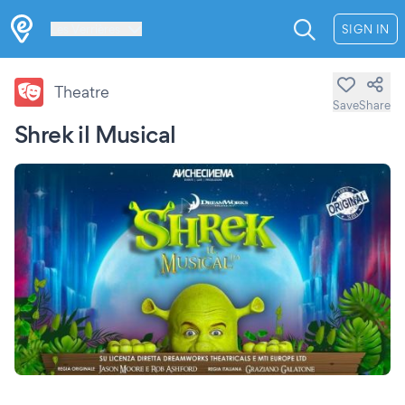
Les Verrières
SIGN IN
Theatre
Save
Share
Shrek il Musical