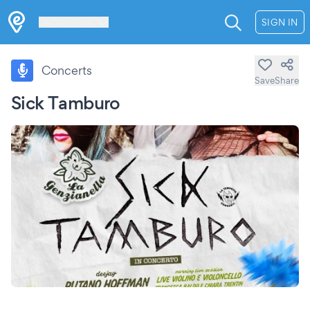
Les Verrières
SIGN IN
Concerts
Save
Share
Sick Tamburo