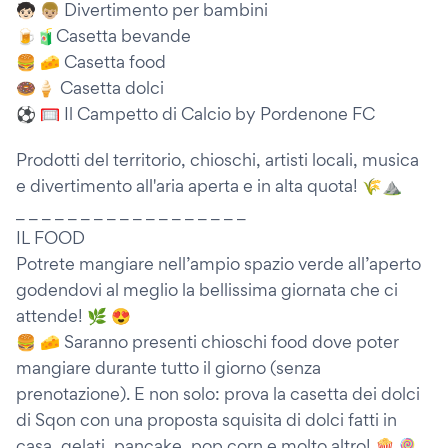
🧒🏻 👦🏼 Divertimento per bambini
🍺🧃Casetta bevande
🍔 🧀 Casetta food
🍩🍦 Casetta dolci
⚽️ 🥅 Il Campetto di Calcio by Pordenone FC
Prodotti del territorio, chioschi, artisti locali, musica
e divertimento all'aria aperta e in alta quota! 🌾⛰
_ _ _ _ _ _ _ _ _ _ _ _ _ _ _ _ _ _
IL FOOD
Potrete mangiare nell’ampio spazio verde all’aperto
godendovi al meglio la bellissima giornata che ci
attende! 🌿 😍
🍔 🧀 Saranno presenti chioschi food dove poter
mangiare durante tutto il giorno (senza
prenotazione). E non solo: prova la casetta dei dolci
di Sqon con una proposta squisita di dolci fatti in
casa, gelati, pancake, pop corn e molto altro! 🍿 🍭