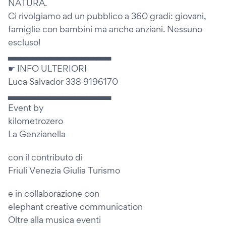
NATURA.
Ci rivolgiamo ad un pubblico a 360 gradi: giovani,
famiglie con bambini ma anche anziani. Nessuno
escluso!
▃▃▃▃▃▃▃▃▃▃▃▃▃▃▃▃▃
☛ INFO ULTERIORI
Luca Salvador 338 9196170
▃▃▃▃▃▃▃▃▃▃▃▃▃▃▃▃▃
Event by
kilometrozero
La Genzianella
con il contributo di
Friuli Venezia Giulia Turismo
e in collaborazione con
elephant creative communication
Oltre alla musica eventi