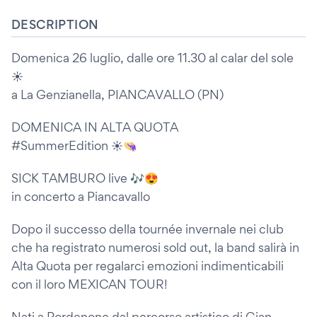
DESCRIPTION
Domenica 26 luglio, dalle ore 11.30 al calar del sole
☀️
a La Genzianella, PIANCAVALLO (PN)
DOMENICA IN ALTA QUOTA
#SummerEdition ☀️👒
SICK TAMBURO live 🎶😍
in concerto a Piancavallo
Dopo il successo della tournée invernale nei club
che ha registrato numerosi sold out, la band salirà in
Alta Quota per regalarci emozioni indimenticabili
con il loro MEXICAN TOUR!
Nati a Pordenone dal percorso artistico di Gian