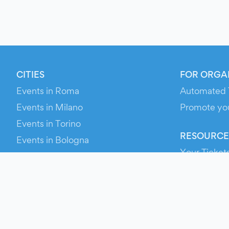
CITIES
FOR ORGA
Events in Roma
Automated 
Events in Milano
Promote yo
Events in Torino
RESOURCE
Events in Bologna
Your Ticket
Events in Firenze
Contact Us
Events in Verona
Help
Newsroom
Media Asse