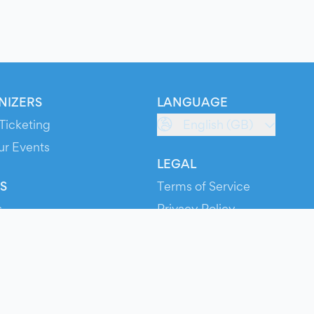
NIZERS
LANGUAGE
Ticketing
English (GB)
ur Events
LEGAL
S
Terms of Service
s
Privacy Policy
Cookie Policy
Service Status
ts