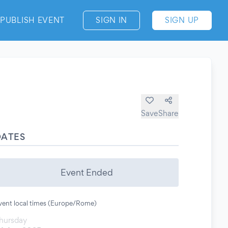
PUBLISH EVENT
SIGN IN
SIGN UP
Save
Share
DATES
Event Ended
vent local times (Europe/Rome)
hursday