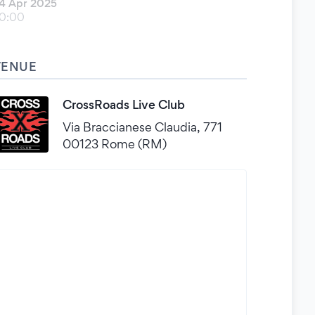
4 Apr 2025
0:00
VENUE
CrossRoads Live Club
Via Braccianese Claudia, 771
00123 Rome (RM)