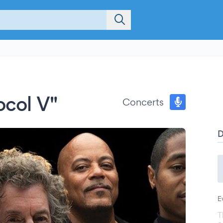
ocol V"
Concerts
E
T