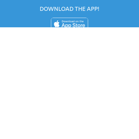
DOWNLOAD THE APP!
FOR ORGANIZERS
Automated Ticketing
Promote your Events
RESOURCES
Your Tickets
Contact Us
Help
Newsroom