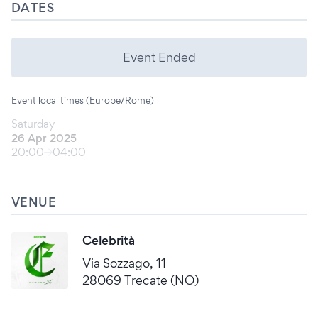
DATES
Event Ended
Event local times (Europe/Rome)
Saturday
26 Apr 2025
20:00
04:00
VENUE
Celebrità
Via Sozzago, 11
28069 Trecate (NO)