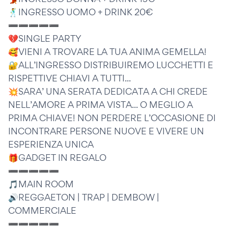
🕺INGRESSO UOMO + DRINK 20€
➖➖➖➖➖
💔SINGLE PARTY
🥰VIENI A TROVARE LA TUA ANIMA GEMELLA!
🔐ALL’INGRESSO DISTRIBUIREMO LUCCHETTI E
RISPETTIVE CHIAVI A TUTTI...
💥SARA’ UNA SERATA DEDICATA A CHI CREDE
NELL’AMORE A PRIMA VISTA... O MEGLIO A
PRIMA CHIAVE! NON PERDERE L’OCCASIONE DI
INCONTRARE PERSONE NUOVE E VIVERE UN
ESPERIENZA UNICA
🎁GADGET IN REGALO
➖➖➖➖➖
🎵MAIN ROOM
🔊REGGAETON | TRAP | DEMBOW |
COMMERCIALE
➖➖➖➖➖