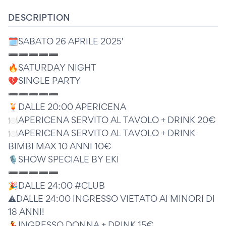
DESCRIPTION
🗓️SABATO 26 APRILE 2025'
➖➖➖➖➖
🔥SATURDAY NIGHT
💔SINGLE PARTY
➖➖➖➖➖
🍹DALLE 20:00 APERICENA
🍽APERICENA SERVITO AL TAVOLO + DRINK 20€
🍽APERICENA SERVITO AL TAVOLO + DRINK
BIMBI MAX 10 ANNI 10€
🎙️SHOW SPECIALE BY EKI
➖➖➖➖➖
🎉DALLE 24:00 #CLUB
⚠️DALLE 24:00 INGRESSO VIETATO AI MINORI DI
18 ANNI!
💃INGRESSO DONNA + DRINK 15€