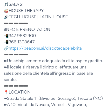
🎵SALA 2
🥁HOUSE THERAPY
🔊TECH-HOUSE | LATIN-HOUSE
➖➖➖➖➖
ℹ️INFO E PRENOTAZIONI
📲347 9682900
📲366 1308647
🔗
https://beacons.ai/discotecacelebrita
➖➖➖➖➖
➽Un abbigliamento adeguato fa di te ospite gradito.
➽Il locale si riserva il diritto di effettuare una
selezione della clientela all’ingresso in base alle
serate.
➖➖➖➖➖
📍LOCATION
➽Strada Statale 11 (Bivio per Sozzago), Trecate (NO)
➽A 10 minuti da Novara, Vercelli, Vigevano,