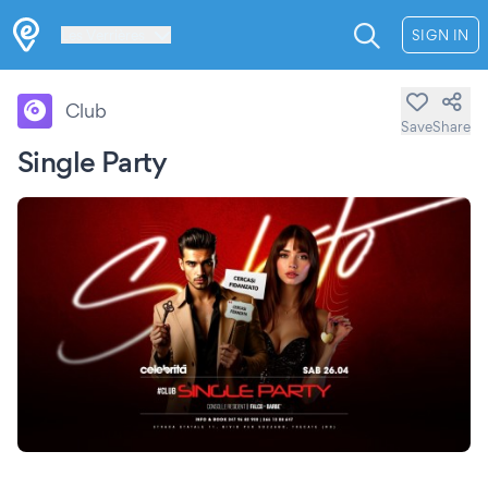
Les Verrières
SIGN IN
Club
Save
Share
Single Party