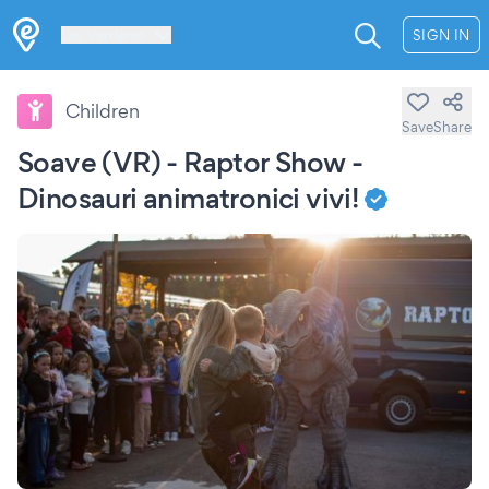
Les Verrières
SIGN IN
Children
Save
Share
Soave (VR) - Raptor Show -
Dinosauri animatronici vivi!