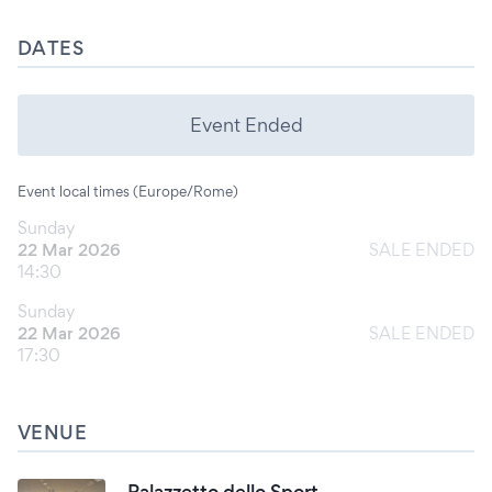
DATES
Event Ended
Event local times (Europe/Rome)
Sunday
22 Mar 2026
SALE ENDED
14:30
Sunday
22 Mar 2026
SALE ENDED
17:30
VENUE
Palazzetto dello Sport