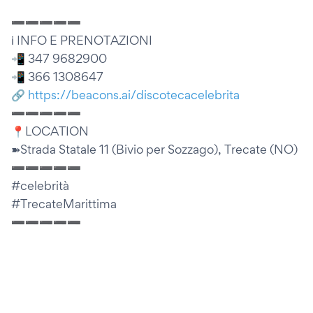
➖➖➖➖➖
ℹ️ INFO E PRENOTAZIONI
📲 347 9682900
📲 366 1308647
🔗
https://beacons.ai/discotecacelebrita
➖➖➖➖➖
📍LOCATION
➽Strada Statale 11 (Bivio per Sozzago), Trecate (NO)
➖➖➖➖➖
#celebrità
#TrecateMarittima
➖➖➖➖➖