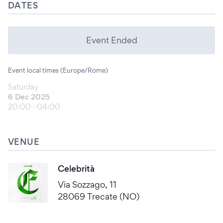
DATES
Event Ended
Event local times (Europe/Rome)
Saturday
6 Dec 2025
20:00
04:00
VENUE
Celebrità
Via Sozzago, 11
28069 Trecate (NO)