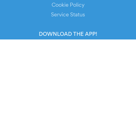
Cookie Policy
Service Status
DOWNLOAD THE APP!
FOR ORGANIZERS
Automated Ticketing
Promote your Events
RESOURCES
Your Tickets