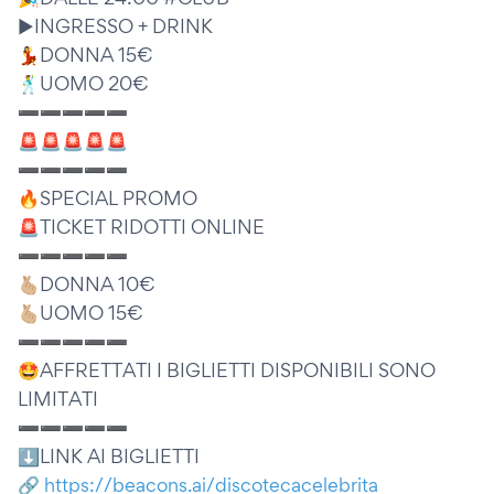
▶️INGRESSO + DRINK
💃DONNA 15€
🕺UOMO 20€
➖➖➖➖➖
🚨🚨🚨🚨🚨
➖➖➖➖➖
🔥SPECIAL PROMO
🚨TICKET RIDOTTI ONLINE
➖➖➖➖➖
🫰🏼DONNA 10€
🫰🏼UOMO 15€
➖➖➖➖➖
🤩AFFRETTATI I BIGLIETTI DISPONIBILI SONO
LIMITATI
➖➖➖➖➖
⬇️LINK AI BIGLIETTI
🔗
https://beacons.ai/discotecacelebrita