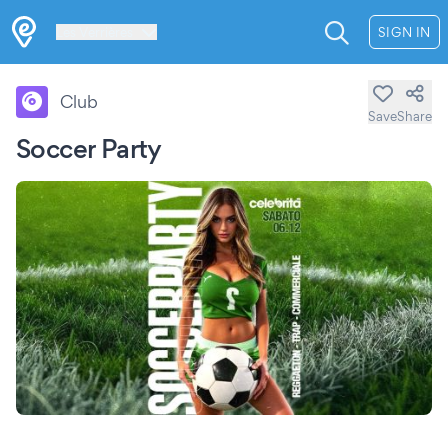
Les Verrières
SIGN IN
Club
Save
Share
Soccer Party