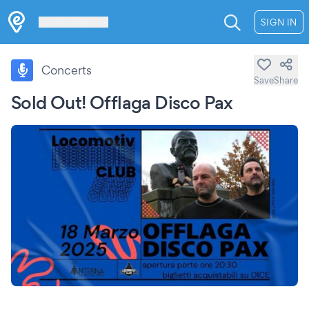
Les Verrières
SIGN IN
Concerts
Save
Share
Sold Out! Offlaga Disco Pax