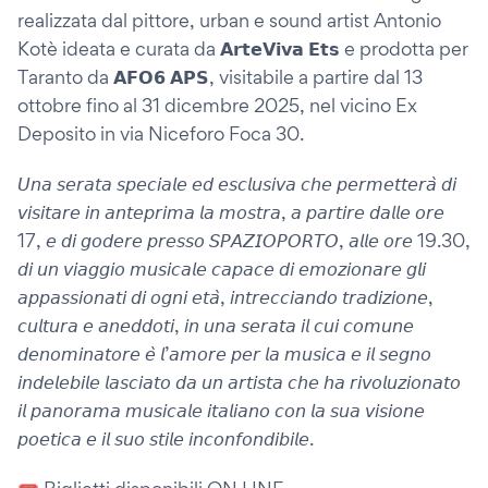
realizzata dal pittore, urban e sound artist Antonio
Kotè ideata e curata da 𝗔𝗿𝘁𝗲𝗩𝗶𝘃𝗮 𝗘𝘁𝘀 e prodotta per
Taranto da 𝗔𝗙𝗢𝟲 𝗔𝗣𝗦, visitabile a partire dal 13
ottobre fino al 31 dicembre 2025, nel vicino Ex
Deposito in via Niceforo Foca 30.
𝘜𝘯𝘢 𝘴𝘦𝘳𝘢𝘵𝘢 𝘴𝘱𝘦𝘤𝘪𝘢𝘭𝘦 𝘦𝘥 𝘦𝘴𝘤𝘭𝘶𝘴𝘪𝘷𝘢 𝘤𝘩𝘦 𝘱𝘦𝘳𝘮𝘦𝘵𝘵𝘦𝘳𝘢̀ 𝘥𝘪
𝘷𝘪𝘴𝘪𝘵𝘢𝘳𝘦 𝘪𝘯 𝘢𝘯𝘵𝘦𝘱𝘳𝘪𝘮𝘢 𝘭𝘢 𝘮𝘰𝘴𝘵𝘳𝘢, 𝘢 𝘱𝘢𝘳𝘵𝘪𝘳𝘦 𝘥𝘢𝘭𝘭𝘦 𝘰𝘳𝘦
17, 𝘦 𝘥𝘪 𝘨𝘰𝘥𝘦𝘳𝘦 𝘱𝘳𝘦𝘴𝘴𝘰 𝘚𝘗𝘈𝘡𝘐𝘖𝘗𝘖𝘙𝘛𝘖, 𝘢𝘭𝘭𝘦 𝘰𝘳𝘦 19.30,
𝘥𝘪 𝘶𝘯 𝘷𝘪𝘢𝘨𝘨𝘪𝘰 𝘮𝘶𝘴𝘪𝘤𝘢𝘭𝘦 𝘤𝘢𝘱𝘢𝘤𝘦 𝘥𝘪 𝘦𝘮𝘰𝘻𝘪𝘰𝘯𝘢𝘳𝘦 𝘨𝘭𝘪
𝘢𝘱𝘱𝘢𝘴𝘴𝘪𝘰𝘯𝘢𝘵𝘪 𝘥𝘪 𝘰𝘨𝘯𝘪 𝘦𝘵𝘢̀, 𝘪𝘯𝘵𝘳𝘦𝘤𝘤𝘪𝘢𝘯𝘥𝘰 𝘵𝘳𝘢𝘥𝘪𝘻𝘪𝘰𝘯𝘦,
𝘤𝘶𝘭𝘵𝘶𝘳𝘢 𝘦 𝘢𝘯𝘦𝘥𝘥𝘰𝘵𝘪, 𝘪𝘯 𝘶𝘯𝘢 𝘴𝘦𝘳𝘢𝘵𝘢 𝘪𝘭 𝘤𝘶𝘪 𝘤𝘰𝘮𝘶𝘯𝘦
𝘥𝘦𝘯𝘰𝘮𝘪𝘯𝘢𝘵𝘰𝘳𝘦 𝘦̀ 𝘭’𝘢𝘮𝘰𝘳𝘦 𝘱𝘦𝘳 𝘭𝘢 𝘮𝘶𝘴𝘪𝘤𝘢 𝘦 𝘪𝘭 𝘴𝘦𝘨𝘯𝘰
𝘪𝘯𝘥𝘦𝘭𝘦𝘣𝘪𝘭𝘦 𝘭𝘢𝘴𝘤𝘪𝘢𝘵𝘰 𝘥𝘢 𝘶𝘯 𝘢𝘳𝘵𝘪𝘴𝘵𝘢 𝘤𝘩𝘦 𝘩𝘢 𝘳𝘪𝘷𝘰𝘭𝘶𝘻𝘪𝘰𝘯𝘢𝘵𝘰
𝘪𝘭 𝘱𝘢𝘯𝘰𝘳𝘢𝘮𝘢 𝘮𝘶𝘴𝘪𝘤𝘢𝘭𝘦 𝘪𝘵𝘢𝘭𝘪𝘢𝘯𝘰 𝘤𝘰𝘯 𝘭𝘢 𝘴𝘶𝘢 𝘷𝘪𝘴𝘪𝘰𝘯𝘦
𝘱𝘰𝘦𝘵𝘪𝘤𝘢 𝘦 𝘪𝘭 𝘴𝘶𝘰 𝘴𝘵𝘪𝘭𝘦 𝘪𝘯𝘤𝘰𝘯𝘧𝘰𝘯𝘥𝘪𝘣𝘪𝘭𝘦.