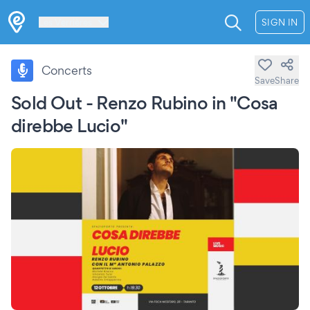
Les Verrières
SIGN IN
Concerts
Save
Share
Sold Out - Renzo Rubino in "Cosa
direbbe Lucio"