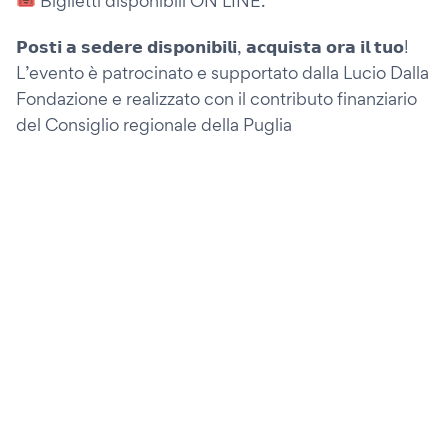
🎟️ Biglietti disponibili ON LINE.
𝗣𝗼𝘀𝘁𝗶 𝗮 𝘀𝗲𝗱𝗲𝗿𝗲 𝗱𝗶𝘀𝗽𝗼𝗻𝗶𝗯𝗶𝗹𝗶, 𝗮𝗰𝗾𝘂𝗶𝘀𝘁𝗮 𝗼𝗿𝗮 𝗶𝗹 𝘁𝘂𝗼!
L’evento è patrocinato e supportato dalla Lucio Dalla
Fondazione e realizzato con il contributo finanziario
del Consiglio regionale della Puglia