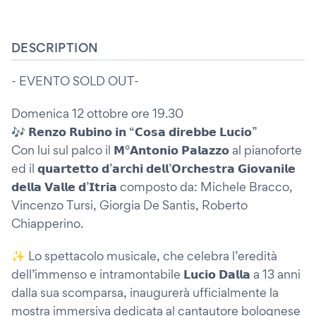
DESCRIPTION
- EVENTO SOLD OUT-
Domenica 12 ottobre ore 19.30
🎶 𝗥𝗲𝗻𝘇𝗼 𝗥𝘂𝗯𝗶𝗻𝗼 𝗶𝗻 “𝗖𝗼𝘀𝗮 𝗱𝗶𝗿𝗲𝗯𝗯𝗲 𝗟𝘂𝗰𝗶𝗼”
Con lui sul palco il 𝗠°𝗔𝗻𝘁𝗼𝗻𝗶𝗼 𝗣𝗮𝗹𝗮𝘇𝘇𝗼 al pianoforte
ed il 𝗾𝘂𝗮𝗿𝘁𝗲𝘁𝘁𝗼 𝗱’𝗮𝗿𝗰𝗵𝗶 𝗱𝗲𝗹𝗹’𝗢𝗿𝗰𝗵𝗲𝘀𝘁𝗿𝗮 𝗚𝗶𝗼𝘃𝗮𝗻𝗶𝗹𝗲
𝗱𝗲𝗹𝗹𝗮 𝗩𝗮𝗹𝗹𝗲 𝗱’𝗜𝘁𝗿𝗶𝗮 composto da: Michele Bracco,
Vincenzo Tursi, Giorgia De Santis, Roberto
Chiapperino.
✨ Lo spettacolo musicale, che celebra l’eredità
dell’immenso e intramontabile 𝗟𝘂𝗰𝗶𝗼 𝗗𝗮𝗹𝗹𝗮 a 13 anni
dalla sua scomparsa, inaugurerà ufficialmente la
mostra immersiva dedicata al cantautore bolognese