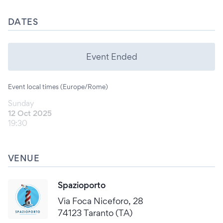
DATES
Event Ended
Event local times (Europe/Rome)
Sunday
12 Oct 2025
19:30
VENUE
Spazioporto
Via Foca Niceforo, 28
74123 Taranto (TA)