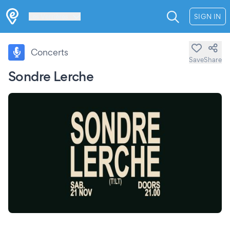
Les Verrières
SIGN IN
Concerts
Save
Share
Sondre Lerche