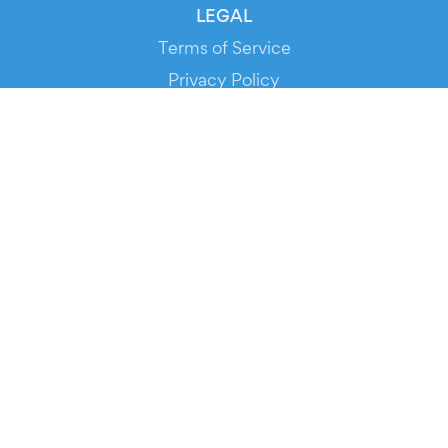
LEGAL
Terms of Service
Privacy Policy
Cookie Policy
Service Status
DOWNLOAD THE APP!
FOR ORGANIZERS
Automated Ticketing
Promote your Events