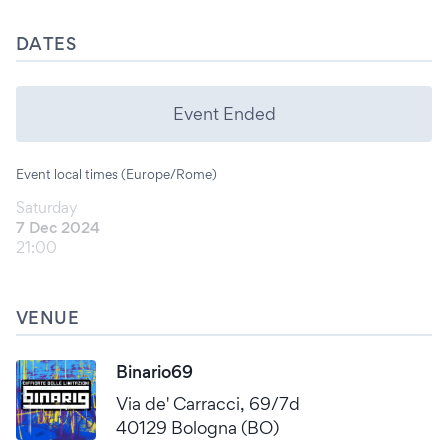
DATES
Event Ended
Event local times (Europe/Rome)
Saturday
7 Dec 2024
21:00
VENUE
Binario69
Via de' Carracci, 69/7d
40129 Bologna (BO)