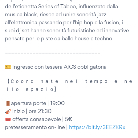
dell’etichetta Series of Taboo, influenzato dalla
musica black, riesce ad unire sonorità jazz
all'elettronica passando per l'hip hop e la fusion, i
suoi dj set hanno sonorità futuristiche ed innovative
pensate per le piste da ballo house e techno.
===============================
🎫 Ingresso con tessera AICS obbligatoria
【Ｃｏｏｒｄｉｎａｔｅ ｎｅｌ ｔｅｍｐｏ ｅ ｎｅ
ｌｌｏ ｓｐａｚｉｏ]
🚪apertura porte | 19:00
🎻 inizio | ore 21:30
🎟 offerta consapevole | 5€
pretesseramento on-line |
https://bit.ly/3EEZKRx