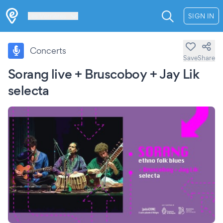
Les Verrières
SIGN IN
Concerts
Save
Share
Sorang live + Bruscoboy + Jay Lik
selecta