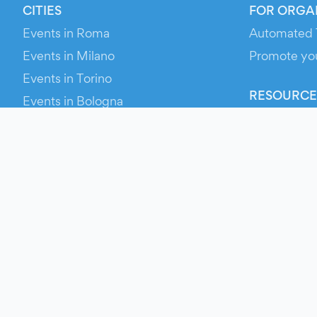
CITIES
FOR ORGA
Events in Roma
Automated 
Events in Milano
Promote yo
Events in Torino
RESOURCE
Events in Bologna
Your Ticket
Events in Firenze
Contact Us
Events in Verona
Help
Newsroom
Media Asse