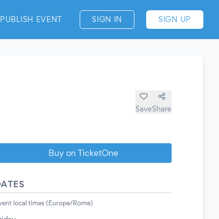
PUBLISH EVENT
SIGN IN
SIGN UP
Save
Share
Buy on TicketOne
DATES
vent local times (Europe/Rome)