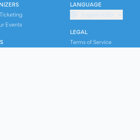
NIZERS
LANGUAGE
Ticketing
English (GB)
ur Events
LEGAL
S
Terms of Service
s
Privacy Policy
Cookie Policy
Service Status
ts
© 2026 Evients® – All rights reserved.
Made with
in
while listening to
Roxette
.