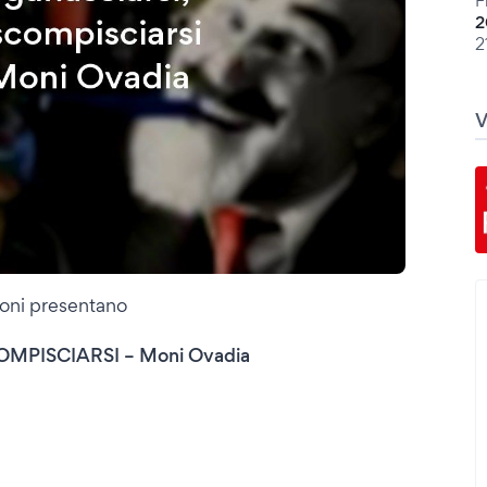
F
2
2
ioni presentano
MPISCIARSI – Moni Ovadia