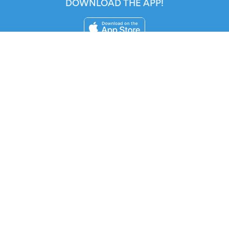
DOWNLOAD THE APP!
FOR ORGANIZERS
Automated Ticketing
Promote your Events
RESOURCES
Your Tickets
Contact Us
Help
Newsroom