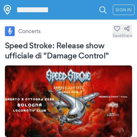
Les Verrières
SIGN IN
Concerts
Save
Share
Speed Stroke: Release show
ufficiale di "Damage Control"