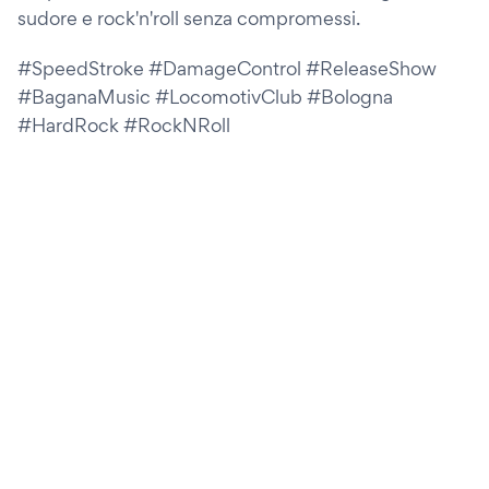
sudore e rock'n'roll senza compromessi.
#SpeedStroke #DamageControl #ReleaseShow
#BaganaMusic #LocomotivClub #Bologna
#HardRock #RockNRoll