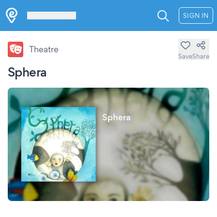
Les Verrières
SIGN IN
Theatre
Save
Share
Sphera