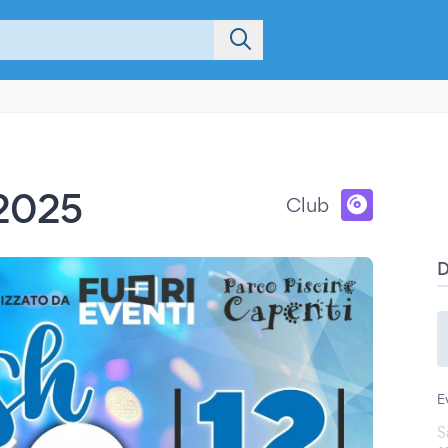
 2025
Club
E
S