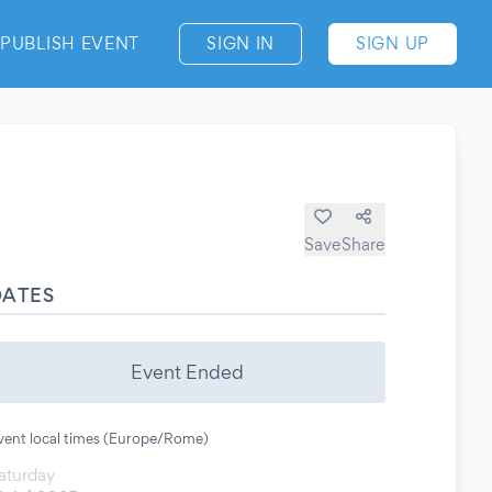
PUBLISH EVENT
SIGN IN
SIGN UP
Save
Share
DATES
Event Ended
vent local times (Europe/Rome)
aturday