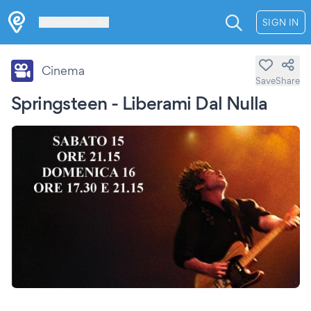
Les Verrières
SIGN IN
Cinema
Save
Share
Springsteen - Liberami Dal Nulla