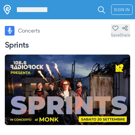
Les Verrières
SIGN IN
Concerts
Save
Share
Sprints