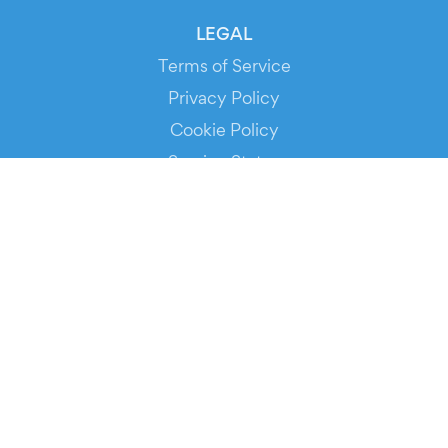
LEGAL
Terms of Service
Privacy Policy
Cookie Policy
Service Status
DOWNLOAD THE APP!
FOR ORGANIZERS
Automated Ticketing