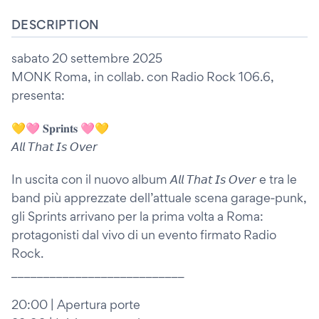
DESCRIPTION
sabato 20 settembre 2025
MONK Roma, in collab. con Radio Rock 106.6,
presenta:
💛🩷 𝐒𝐩𝐫𝐢𝐧𝐭𝐬 🩷💛
𝘈𝘭𝘭 𝘛𝘩𝘢𝘵 𝘐𝘴 𝘖𝘷𝘦𝘳
In uscita con il nuovo album 𝘈𝘭𝘭 𝘛𝘩𝘢𝘵 𝘐𝘴 𝘖𝘷𝘦𝘳 e tra le
band più apprezzate dell’attuale scena garage‑punk,
gli Sprints arrivano per la prima volta a Roma:
protagonisti dal vivo di un evento firmato Radio
Rock.
___________________________
20:00 | Apertura porte