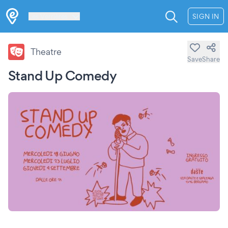
Les Verrières
SIGN IN
Theatre
Save
Share
Stand Up Comedy