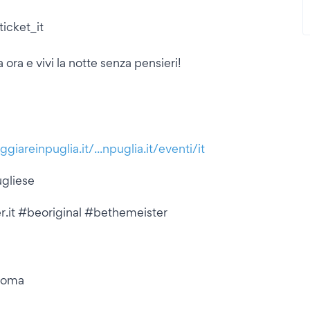
ticket_it
a e vivi la notte senza pensieri!
iareinpuglia.it/...npuglia.it/eventi/it
gliese
er.it #beoriginal #bethemeister
aloma