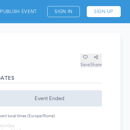
PUBLISH EVENT
SIGN IN
SIGN UP
Save
Share
DATES
Event Ended
vent local times (Europe/Rome)
aturday