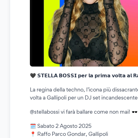
🖤 𝗦𝗧𝗘𝗟𝗟𝗔 𝗕𝗢𝗦𝗦𝗜 𝗽𝗲𝗿 𝗹𝗮 𝗽𝗿𝗶𝗺𝗮 𝘃𝗼𝗹𝘁𝗮 𝗮𝗹 𝗥𝗮
La regina della techno, l’icona più dissacran
volta a Gallipoli per un DJ set incandescente 
@stellabossi vi farà ballare come non mai! 🕶
🗓️ Sabato 2 Agosto 2025
📍 Raffo Parco Gondar, Gallipoli