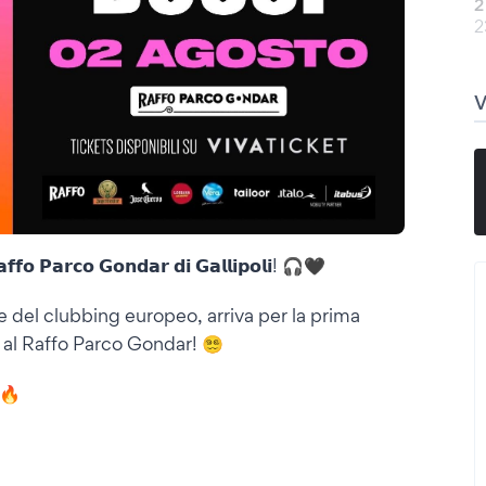
2
2
𝗳𝗳𝗼 𝗣𝗮𝗿𝗰𝗼 𝗚𝗼𝗻𝗱𝗮𝗿 𝗱𝗶 𝗚𝗮𝗹𝗹𝗶𝗽𝗼𝗹𝗶! 🎧🖤
te del clubbing europeo, arriva per la prima
al Raffo Parco Gondar! 😵‍💫
️🔥