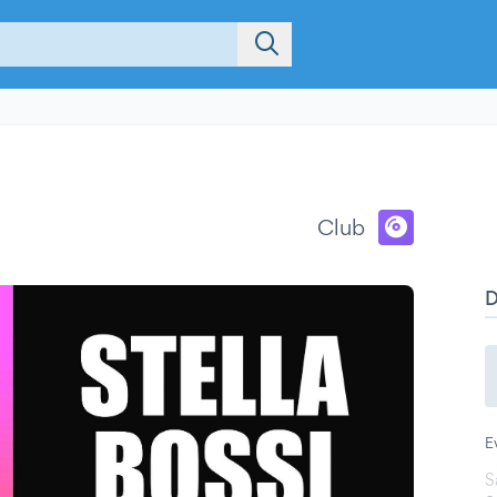
Club
E
S