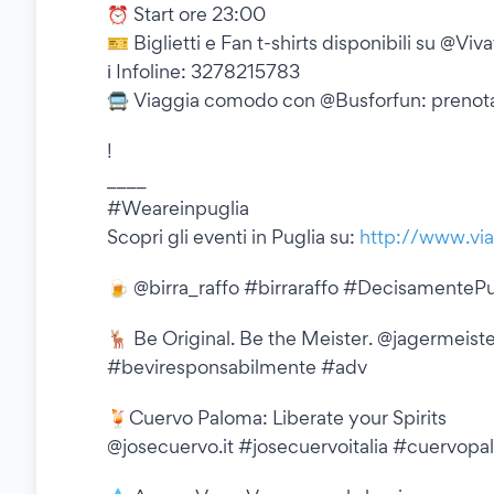
⏰ Start ore 23:00
🎫 Biglietti e Fan t-shirts disponibili su @Viva
ℹ️ Infoline: 3278215783
🚍 Viaggia comodo con @Busforfun: prenota or
!
____
#Weareinpuglia
Scopri gli eventi in Puglia su:
http://www.viagg
🍺 @birra_raffo #birraraffo #DecisamentePu
🦌 Be Original. Be the Meister. @jagermeist
#beviresponsabilmente #adv
🍹Cuervo Paloma: Liberate your Spirits
@josecuervo.it #josecuervoitalia #cuervop