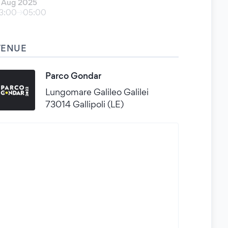
 Aug 2025
3:00
05:00
VENUE
Parco Gondar
Lungomare Galileo Galilei
73014 Gallipoli (LE)