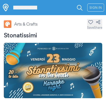
Les Verrières
SIGN IN
Arts & Crafts
Save
Share
Stonatissimi