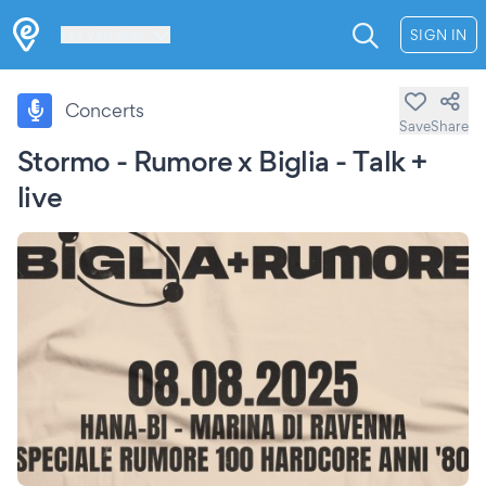
Les Verrières
SIGN IN
Concerts
Save
Share
Stormo - Rumore x Biglia - Talk +
live