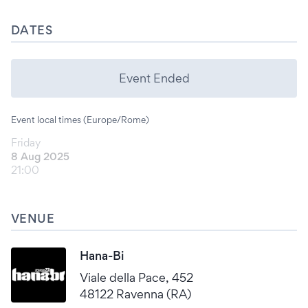
DATES
Event Ended
Event local times (Europe/Rome)
Friday
8 Aug 2025
21:00
VENUE
Hana-Bi
Viale della Pace, 452
48122 Ravenna (RA)