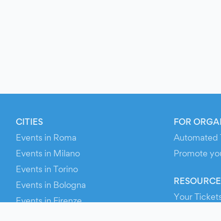
CITIES
FOR ORGA
Events in Roma
Automated 
Events in Milano
Promote yo
Events in Torino
RESOURCE
Events in Bologna
Your Ticket
Events in Firenze
Contact Us
Events in Verona