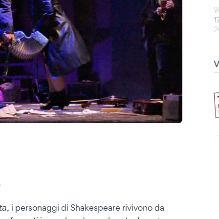
W
1
2
0
𝘪𝘦𝘵𝘵𝘢, i personaggi di Shakespeare rivivono da