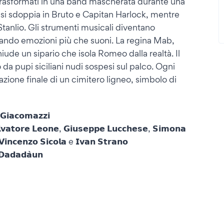
trasformati in una band mascherata durante una
 si sdoppia in Bruto e Capitan Harlock, mentre
Stanlio. Gli strumenti musicali diventano
ando emozioni più che suoni. La regina Mab,
iude un sipario che isola Romeo dalla realtà. Il
da pupi siciliani nudi sospesi sul palco. Ogni
azione finale di un cimitero ligneo, simbolo di
𝗶𝗮𝗰𝗼𝗺𝗮𝘇𝘇𝗶
𝗹𝘃𝗮𝘁𝗼𝗿𝗲 𝗟𝗲𝗼𝗻𝗲, 𝗚𝗶𝘂𝘀𝗲𝗽𝗽𝗲 𝗟𝘂𝗰𝗰𝗵𝗲𝘀𝗲, 𝗦𝗶𝗺𝗼𝗻𝗮
, 𝗩𝗶𝗻𝗰𝗲𝗻𝘇𝗼 𝗦𝗶𝗰𝗼𝗹𝗮 e 𝗜𝘃𝗮𝗻 𝗦𝘁𝗿𝗮𝗻𝗼
𝗮𝗱𝗮𝗱𝗮̀𝘂𝗻