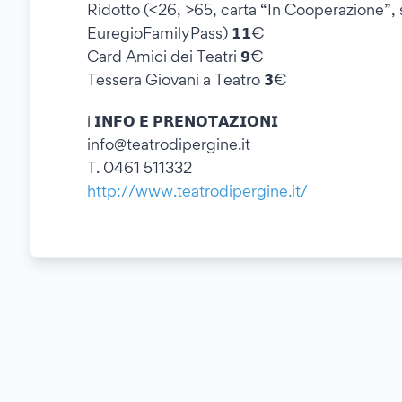
Ridotto (<26, >65, carta “In Cooperazione”, 
EuregioFamilyPass) 𝟭𝟭€
Card Amici dei Teatri 𝟵€
Tessera Giovani a Teatro 𝟯€
ℹ️ 𝗜𝗡𝗙𝗢 𝗘 𝗣𝗥𝗘𝗡𝗢𝗧𝗔𝗭𝗜𝗢𝗡𝗜
info@teatrodipergine.it
T. 0461 511332
http://www.teatrodipergine.it/