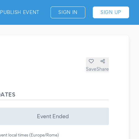
PUBLISH EVENT
SIGN IN
SIGN UP
Save
Share
DATES
Event Ended
vent local times (Europe/Rome)