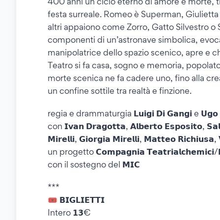
400 anni un ciclo eterno di amore e morte, 
festa surreale. Romeo è Superman, Giulietta
altri appaiono come Zorro, Gatto Silvestro o 
componenti di un’astronave simbolica, evoc
manipolatrice dello spazio scenico, apre e ch
Teatro si fa casa, sogno e memoria, popolato 
morte scenica ne fa cadere uno, fino alla cre
un confine sottile tra realtà e finzione.
regia e drammaturgia 𝗟𝘂𝗶𝗴𝗶 𝗗𝗶 𝗚𝗮𝗻𝗴𝗶 e 𝗨𝗴𝗼 𝗚
con 𝗜𝘃𝗮𝗻 𝗗𝗿𝗮𝗴𝗼𝘁𝘁𝗮, 𝗔𝗹𝗯𝗲𝗿𝘁𝗼 𝗘𝘀𝗽𝗼𝘀𝗶𝘁𝗼, 𝗦𝗮
𝗠𝗶𝗿𝗲𝗹𝗹𝗶, 𝗚𝗶𝗼𝗿𝗴𝗶𝗮 𝗠𝗶𝗿𝗲𝗹𝗹𝗶, 𝗠𝗮𝘁𝘁𝗲𝗼 𝗥𝗶𝗰𝗵𝗶𝘂𝘀
un progetto 𝗖𝗼𝗺𝗽𝗮𝗴𝗻𝗶𝗮 𝗧𝗲𝗮𝘁𝗿𝗶𝗮𝗹𝗰𝗵𝗲𝗺𝗶𝗰𝗶/
con il sostegno del 𝗠𝗜𝗖
***
🎟️ 𝗕𝗜𝗚𝗟𝗜𝗘𝗧𝗧𝗜
Intero 𝟭𝟯€