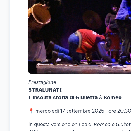
𝘗𝘳𝘦𝘴𝘵𝘢𝘨𝘪𝘰𝘯𝘦
𝗦𝗧𝗥𝗔𝗟𝗨𝗡𝗔𝗧𝗜
𝗟’𝗶𝗻𝘀𝗼𝗹𝗶𝘁𝗮 𝘀𝘁𝗼𝗿𝗶𝗮 𝗱𝗶 𝗚𝗶𝘂𝗹𝗶𝗲𝘁𝘁𝗮 & 𝗥𝗼𝗺𝗲𝗼
📍 mercoledì 17 settembre 2025 - ore 20.3
In questa versione onirica di 𝘙𝘰𝘮𝘦𝘰 𝘦 𝘎𝘪𝘶𝘭