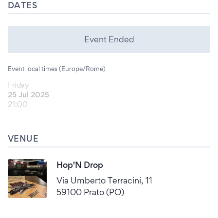
DATES
Event Ended
Event local times (Europe/Rome)
Friday
25 Jul 2025
21:00
VENUE
Hop'N Drop
Via Umberto Terracini, 11
59100 Prato (PO)