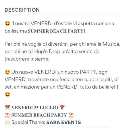
DESCRIPTION
🤩 Il nostro VENERDI d'estate vi aspetta con una
bellissima 𝐒𝐔𝐌𝐌𝐄𝐑 𝐁𝐄𝐀𝐂𝐇 𝐏𝐀𝐑𝐓𝐘!
Per chi ha voglia di divertirsi, per chi ama la Musica,
per chi ama l'Hop'n Drop un'altra serata da
trascorrere insieme!
🤩 Un nuovo VENERDI un nuovo PARTY, ogni
VENERDI troverete una festa a tema, con ospiti, dj
set, animazione per un VENERDI tutto da ballare!!!
🤩
📅 𝐕𝐄𝐍𝐄𝐑𝐃𝐈 𝟐𝟓 𝐋𝐔𝐆𝐋𝐈𝐎 📅
⛱️ 𝐒𝐔𝐌𝐌𝐄𝐑 𝐁𝐄𝐀𝐂𝐇 𝐏𝐀𝐑𝐓𝐘 ⛱️
🫶🏻 Special Thanks 𝗦𝗔𝗥𝗔 𝗘𝗩𝗘𝗡𝗧𝗦