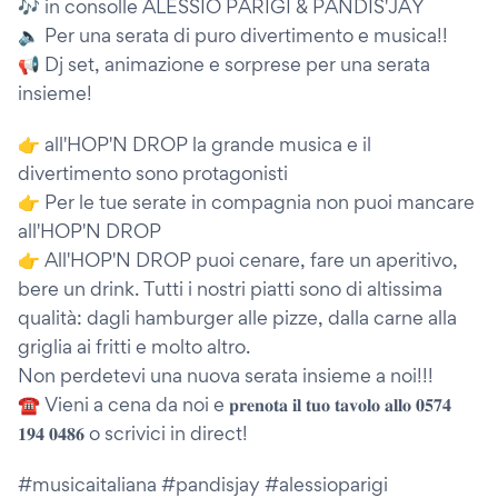
🎶 in consolle ALESSIO PARIGI & PANDIS'JAY
🔈 Per una serata di puro divertimento e musica!!
📢 Dj set, animazione e sorprese per una serata
insieme!
👉 all'HOP'N DROP la grande musica e il
divertimento sono protagonisti
👉 Per le tue serate in compagnia non puoi mancare
all'HOP'N DROP
👉 All'HOP'N DROP puoi cenare, fare un aperitivo,
bere un drink. Tutti i nostri piatti sono di altissima
qualità: dagli hamburger alle pizze, dalla carne alla
griglia ai fritti e molto altro.
Non perdetevi una nuova serata insieme a noi!!!
☎ Vieni a cena da noi e 𝐩𝐫𝐞𝐧𝐨𝐭𝐚 𝐢𝐥 𝐭𝐮𝐨 𝐭𝐚𝐯𝐨𝐥𝐨 𝐚𝐥𝐥𝐨 𝟎𝟓𝟕𝟒
𝟏𝟗𝟒 𝟎𝟒𝟖𝟔 o scrivici in direct!
#musicaitaliana #pandisjay #alessioparigi