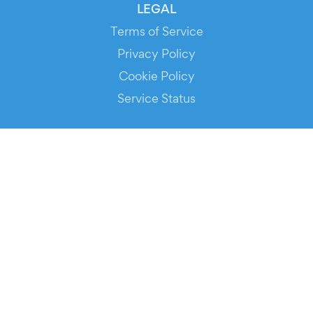
LEGAL
Terms of Service
Privacy Policy
Cookie Policy
Service Status
DOWNLOAD THE APP!
FOR ORGANIZERS
Automated Ticketing
Promote your Events