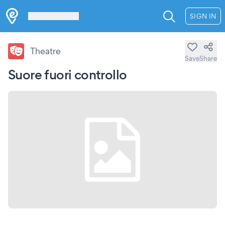
Les Verrières
SIGN IN
Theatre
Save
Share
Suore fuori controllo