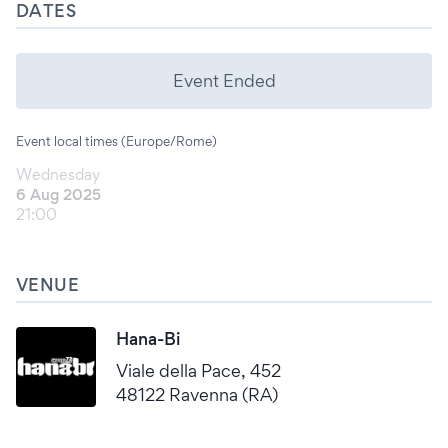
DATES
Event Ended
Event local times (Europe/Rome)
Wednesday
6 Aug 2025
21:00
VENUE
Hana-Bi
Viale della Pace, 452
48122 Ravenna (RA)