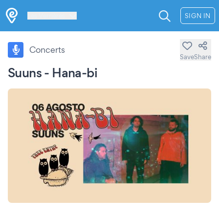
Les Verrières
SIGN IN
Concerts
Save
Share
Suuns - Hana-bi