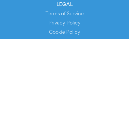
LEGAL
Terms of Service
Privacy Policy
Cookie Policy
Service Status
DOWNLOAD THE APP!
FOR ORGANIZERS
Automated Ticketing
Promote your Events