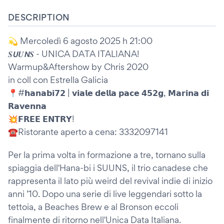
DESCRIPTION
💫 Mercoledì 6 agosto 2025 h 21:00
𝑺𝙐𝑼𝙉𝑺 - UNICA DATA ITALIANA!
Warmup&Aftershow by Chris 2020
in coll con Estrella Galicia
📍#𝗵𝗮𝗻𝗮𝗯𝗶𝟳𝟮 | 𝘃𝗶𝗮𝗹𝗲 𝗱𝗲𝗹𝗹𝗮 𝗽𝗮𝗰𝗲 𝟰𝟱𝟮𝗴, 𝗠𝗮𝗿𝗶𝗻𝗮 𝗱𝗶
𝗥𝗮𝘃𝗲𝗻𝗻𝗮
💥𝗙𝗥𝗘𝗘 𝗘𝗡𝗧𝗥𝗬!
☎️Ristorante aperto a cena: 3332097141
Per la prima volta in formazione a tre, tornano sulla
spiaggia dell'Hana-bi i SUUNS, il trio canadese che
rappresenta il lato più weird del revival indie di inizio
anni ’10. Dopo una serie di live leggendari sotto la
tettoia, a Beaches Brew e al Bronson eccoli
finalmente di ritorno nell'Unica Data Italiana.