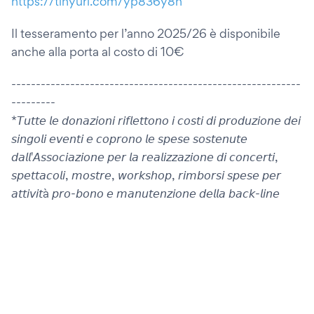
https://tinyurl.com/yp836y8n
Il tesseramento per l’anno 2025/26 è disponibile
anche alla porta al costo di 10€
-----------------------------------------------------------
---------
*𝘛𝘶𝘵𝘵𝘦 𝘭𝘦 𝘥𝘰𝘯𝘢𝘻𝘪𝘰𝘯𝘪 𝘳𝘪𝘧𝘭𝘦𝘵𝘵𝘰𝘯𝘰 𝘪 𝘤𝘰𝘴𝘵𝘪 𝘥𝘪 𝘱𝘳𝘰𝘥𝘶𝘻𝘪𝘰𝘯𝘦 𝘥𝘦𝘪
𝘴𝘪𝘯𝘨𝘰𝘭𝘪 𝘦𝘷𝘦𝘯𝘵𝘪 𝘦 𝘤𝘰𝘱𝘳𝘰𝘯𝘰 𝘭𝘦 𝘴𝘱𝘦𝘴𝘦 𝘴𝘰𝘴𝘵𝘦𝘯𝘶𝘵𝘦
𝘥𝘢𝘭𝘭'𝘈𝘴𝘴𝘰𝘤𝘪𝘢𝘻𝘪𝘰𝘯𝘦 𝘱𝘦𝘳 𝘭𝘢 𝘳𝘦𝘢𝘭𝘪𝘻𝘻𝘢𝘻𝘪𝘰𝘯𝘦 𝘥𝘪 𝘤𝘰𝘯𝘤𝘦𝘳𝘵𝘪,
𝘴𝘱𝘦𝘵𝘵𝘢𝘤𝘰𝘭𝘪, 𝘮𝘰𝘴𝘵𝘳𝘦, 𝘸𝘰𝘳𝘬𝘴𝘩𝘰𝘱, 𝘳𝘪𝘮𝘣𝘰𝘳𝘴𝘪 𝘴𝘱𝘦𝘴𝘦 𝘱𝘦𝘳
𝘢𝘵𝘵𝘪𝘷𝘪𝘵à 𝘱𝘳𝘰-𝘣𝘰𝘯𝘰 𝘦 𝘮𝘢𝘯𝘶𝘵𝘦𝘯𝘻𝘪𝘰𝘯𝘦 𝘥𝘦𝘭𝘭𝘢 𝘣𝘢𝘤𝘬-𝘭𝘪𝘯𝘦