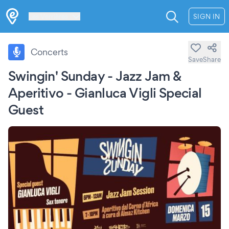
Les Verrières
SIGN IN
Concerts
Save
Share
Swingin' Sunday - Jazz Jam &
Aperitivo - Gianluca Vigli Special
Guest