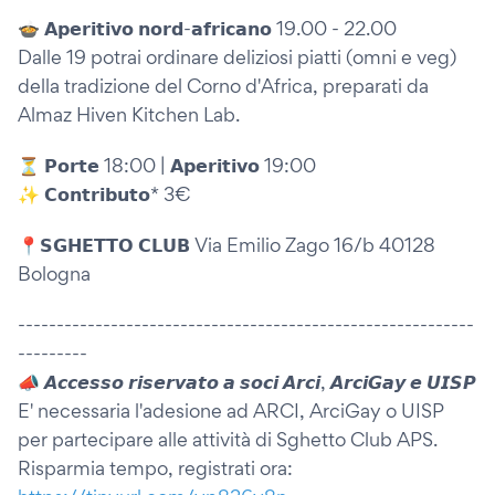
🍲 𝗔𝗽𝗲𝗿𝗶𝘁𝗶𝘃𝗼 𝗻𝗼𝗿𝗱-𝗮𝗳𝗿𝗶𝗰𝗮𝗻𝗼 19.00 - 22.00
Dalle 19 potrai ordinare deliziosi piatti (omni e veg)
della tradizione del Corno d'Africa, preparati da
Almaz Hiven Kitchen Lab.
⏳ 𝗣𝗼𝗿𝘁𝗲 18:00 | 𝗔𝗽𝗲𝗿𝗶𝘁𝗶𝘃𝗼 19:00
✨ 𝗖𝗼𝗻𝘁𝗿𝗶𝗯𝘂𝘁𝗼* 3€
📍𝗦𝗚𝗛𝗘𝗧𝗧𝗢 𝗖𝗟𝗨𝗕 Via Emilio Zago 16/b 40128
Bologna
-----------------------------------------------------------
---------
📣 𝘼𝙘𝙘𝙚𝙨𝙨𝙤 𝙧𝙞𝙨𝙚𝙧𝙫𝙖𝙩𝙤 𝙖 𝙨𝙤𝙘𝙞 𝘼𝙧𝙘𝙞, 𝘼𝙧𝙘𝙞𝙂𝙖𝙮 𝙚 𝙐𝙄𝙎𝙋
E' necessaria l'adesione ad ARCI, ArciGay o UISP
per partecipare alle attività di Sghetto Club APS.
Risparmia tempo, registrati ora: