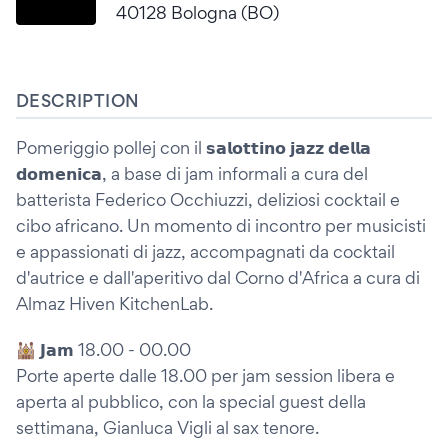
40128 Bologna (BO)
DESCRIPTION
Pomeriggio pollej con il 𝘀𝗮𝗹𝗼𝘁𝘁𝗶𝗻𝗼 𝗷𝗮𝘇𝘇 𝗱𝗲𝗹𝗹𝗮
𝗱𝗼𝗺𝗲𝗻𝗶𝗰𝗮, a base di jam informali a cura del
batterista Federico Occhiuzzi, deliziosi cocktail e
cibo africano. Un momento di incontro per musicisti
e appassionati di jazz, accompagnati da cocktail
d'autrice e dall'aperitivo dal Corno d'Africa a cura di
Almaz Hiven KitchenLab.
🕍 𝗝𝗮𝗺 18.00 - 00.00
Porte aperte dalle 18.00 per jam session libera e
aperta al pubblico, con la special guest della
settimana, Gianluca Vigli al sax tenore.