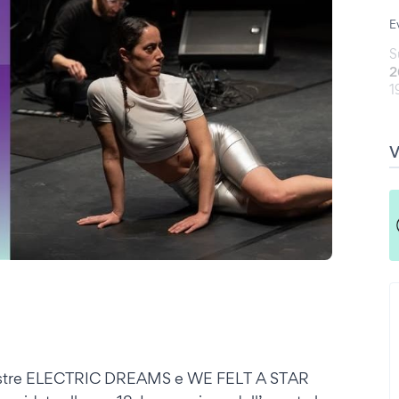
E
S
2
1
le mostre ELECTRIC DREAMS e WE FELT A STAR