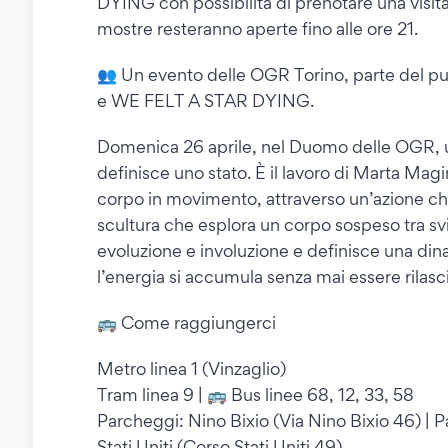
DYING con possibilità di prenotare una visita
mostre resteranno aperte fino alle ore 21.
👥 Un evento delle OGR Torino, parte del
e WE FELT A STAR DYING.
Domenica 26 aprile, nel Duomo delle OGR, u
definisce uno stato. È il lavoro di Marta Magin
corpo in movimento, attraverso un’azione ch
scultura che esplora un corpo sospeso tra sv
evoluzione e involuzione e definisce una dina
l’energia si accumula senza mai essere rilasci
🚌 Come raggiungerci
Metro linea 1 (Vinzaglio)
Tram linea 9 | 🚌 Bus linee 68, 12, 33, 58
Parcheggi: Nino Bixio (Via Nino Bixio 46) | Pa
Stati Uniti (Corso Stati Uniti 49)