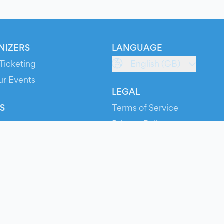
NIZERS
LANGUAGE
Ticketing
English (GB)
ur Events
LEGAL
S
Terms of Service
s
Privacy Policy
Cookie Policy
Service Status
ts