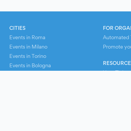
CITIES
FOR ORGA
Events in Roma
Automated 
Events in Milano
Promote yo
Events in Torino
RESOURCE
Events in Bologna
Your Ticket
Events in Firenze
Contact Us
Events in Verona
Help
Newsroom
Media Asse