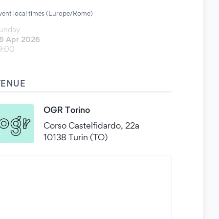
vent local times (Europe/Rome)
unday
6 Apr 2026
9:00
VENUE
OGR Torino
Corso Castelfidardo, 22a
10138 Turin (TO)