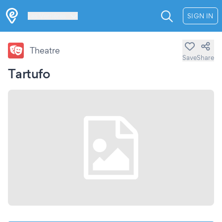
Les Verrières
SIGN IN
Theatre
Save
Share
Tartufo