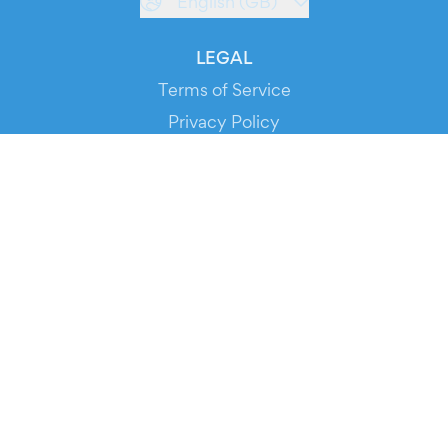
English (GB)
LEGAL
Terms of Service
Privacy Policy
Cookie Policy
Service Status
DOWNLOAD THE APP!
FOR ORGANIZERS