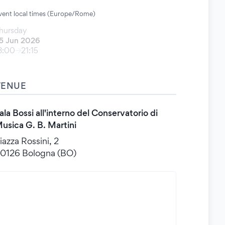
vent local times (Europe/Rome)
hursday
5 Jun 2026
8:00
21:15
VENUE
ala Bossi all'interno del Conservatorio di
usica G. B. Martini
iazza Rossini, 2
0126 Bologna (BO)