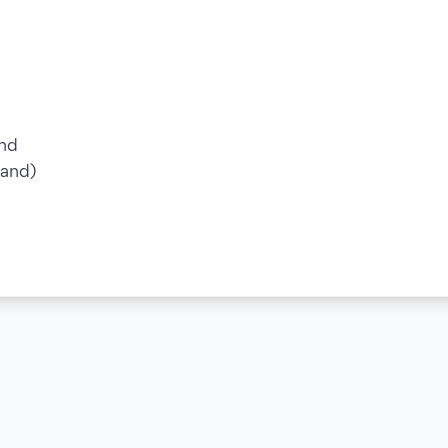
and
Band)