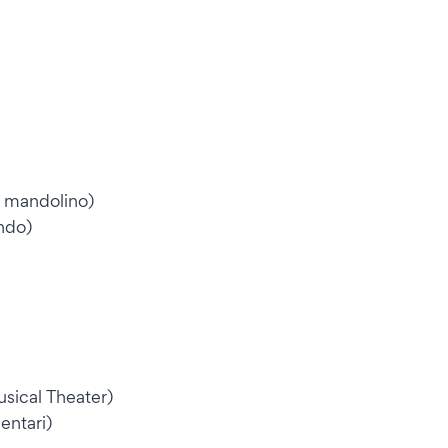
l mandolino)
ndo)
sical Theater)
entari)