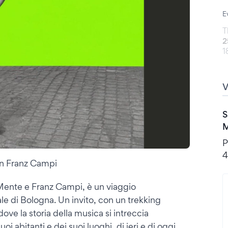
E
T
2
1
S
M
P
4
con Franz Campi
Mente e Franz Campi, è un viaggio
le di Bologna. Un invito, con un trekking
ove la storia della musica si intreccia
i abitanti e dei suoi luoghi, di ieri e di oggi,