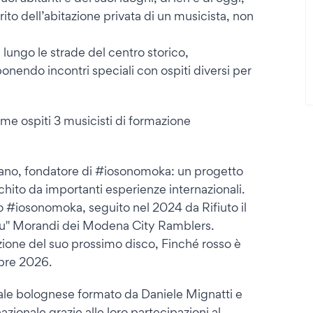
rito dell’abitazione privata di un musicista, non
ungo le strade del centro storico,
onendo incontri speciali con ospiti diversi per
me ospiti 3 musicisti di formazione
iano, fondatore di #iosonomoka: un progetto
icchito da importanti esperienze internazionali.
#iosonomoka, seguito nel 2024 da Rifiuto il
udu" Morandi dei Modena City Ramblers.
one del suo prossimo disco, Finché rosso è
mbre 2026.
le bolognese formato da Daniele Mignatti e
nazionale grazie alle loro partecipazioni al