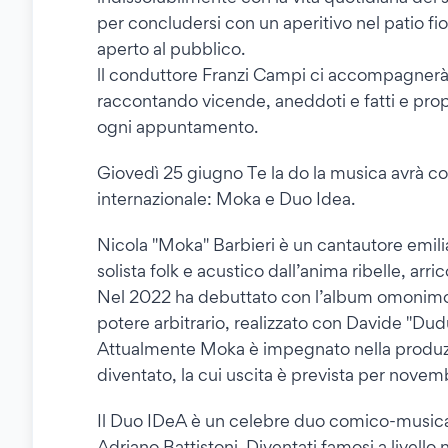
per concludersi con un aperitivo nel patio fio
aperto al pubblico.
ll conduttore Franzi Campi ci accompagnerà l
raccontando vicende, aneddoti e fatti e prop
ogni appuntamento.
Giovedì 25 giugno Te la do la musica avrà co
internazionale: Moka e Duo Idea.
Nicola "Moka" Barbieri è un cantautore emil
solista folk e acustico dall’anima ribelle, arr
Nel 2022 ha debuttato con l’album omonimo 
potere arbitrario, realizzato con Davide "D
Attualmente Moka è impegnato nella produzi
diventato, la cui uscita è prevista per nove
Il Duo IDeA è un celebre duo comico-musica
Adriano Battistoni. Diventati famosi a livello 