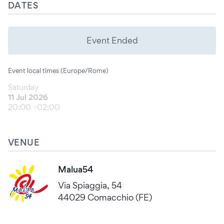
DATES
Event Ended
Event local times (Europe/Rome)
Saturday
11 Jul 2026
20:00
02:00
VENUE
Malua54
Via Spiaggia, 54
44029 Comacchio (FE)