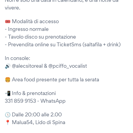
vivere.
🎟 Modalità di accesso
- Ingresso normale
- ⁠Tavolo disco su prenotazione
- ⁠Prevendita online su TicketSms (saltafila + drink)
In console:
🔊 @alecsitoreal & @pciffo_vocalist
🍔 Area food presente per tutta la serata
📲 Info & prenotazioni
331 859 9153 - WhatsApp
🕔 Dalle 20:00 alle 2.00
📍 Malua54, Lido di Spina