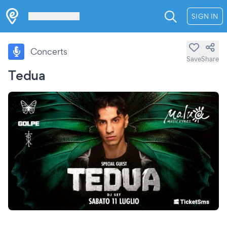
Les Verrières
SIGN IN
Concerts
Save
Share
Tedua