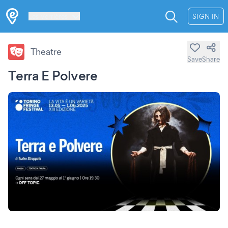
Les Verrières
SIGN IN
Theatre
Save
Share
Terra E Polvere