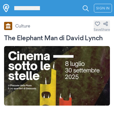
Les Verrières
SIGN IN
Culture
Save
Share
The Elephant Man di David Lynch