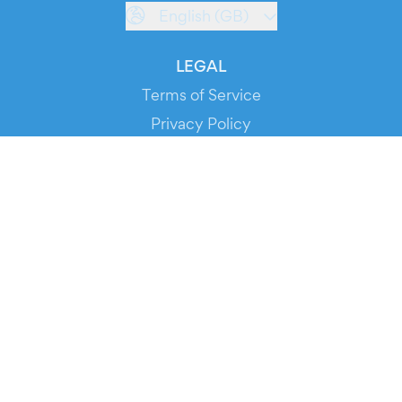
English (GB)
LEGAL
Terms of Service
Privacy Policy
Cookie Policy
Service Status
DOWNLOAD THE APP!
FOR ORGANIZERS