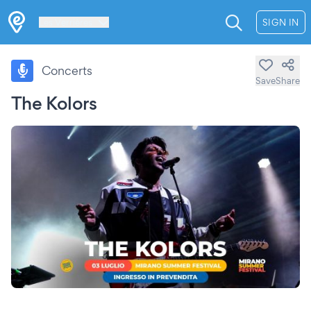
Les Verrières
SIGN IN
Concerts
Save
Share
The Kolors