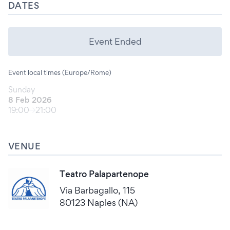
DATES
Event Ended
Event local times (Europe/Rome)
Sunday
8 Feb 2026
19:00
21:00
VENUE
Teatro Palapartenope
Via Barbagallo, 115
80123 Naples (NA)