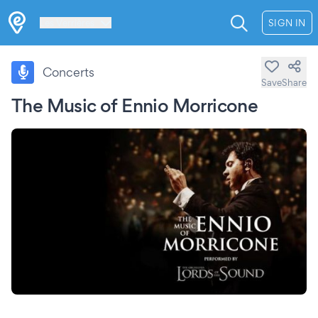
Les Verrières
SIGN IN
Concerts
Save
Share
The Music of Ennio Morricone