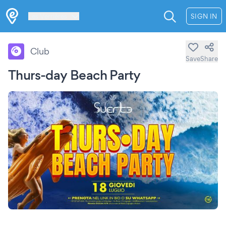
Les Verrières
SIGN IN
Club
Save
Share
Thurs-day Beach Party