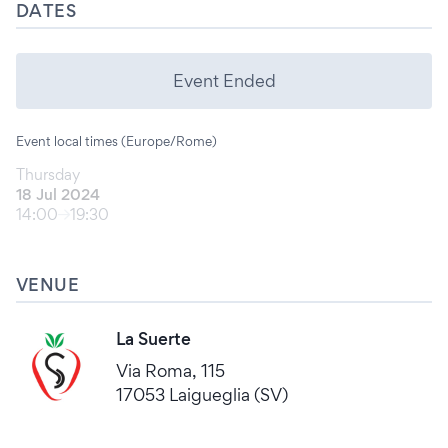
DATES
Event Ended
Event local times (Europe/Rome)
Thursday
18 Jul 2024
14:00
19:30
VENUE
La Suerte
Via Roma, 115
17053 Laigueglia (SV)