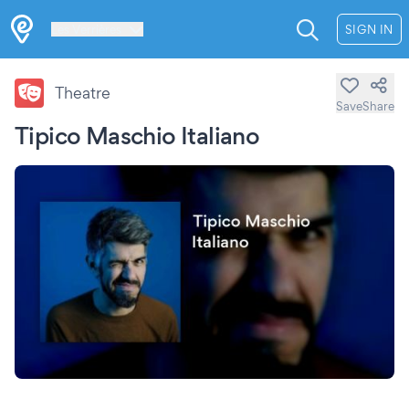
Les Verrières
SIGN IN
Theatre
Save
Share
Tipico Maschio Italiano