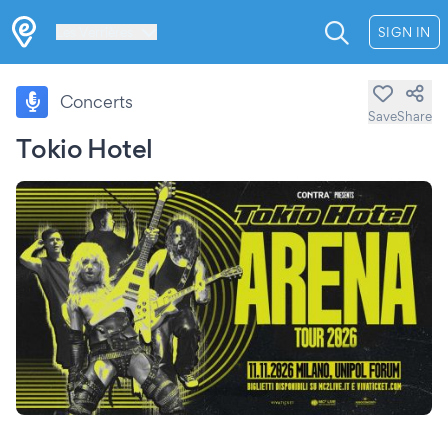
Les Verrières
SIGN IN
Concerts
Save
Share
Tokio Hotel