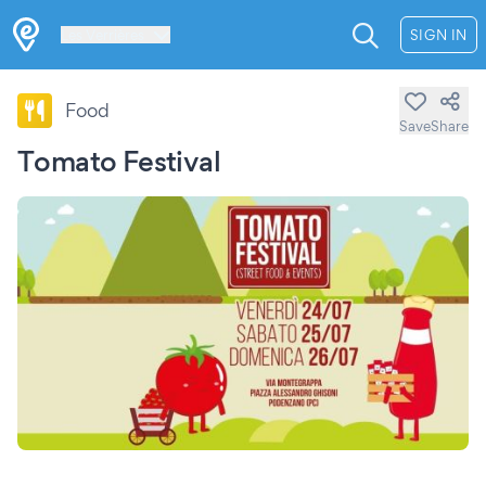
Les Verrières
SIGN IN
Food
Save
Share
Tomato Festival