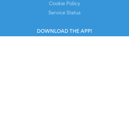
Cookie Policy
Service Status
DOWNLOAD THE APP!
FOR ORGANIZERS
Automated Ticketing
Promote your Events
RESOURCES
Your Tickets