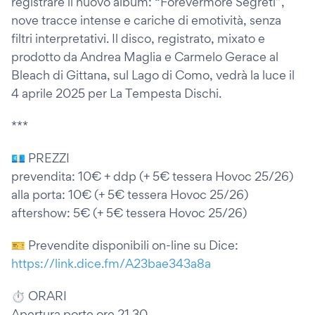
registrare il nuovo album: “Forevermore Segreti”,
nove tracce intense e cariche di emotività, senza
filtri interpretativi. Il disco, registrato, mixato e
prodotto da Andrea Maglia e Carmelo Gerace al
Bleach di Gittana, sul Lago di Como, vedrà la luce il
4 aprile 2025 per La Tempesta Dischi.
***
💶 PREZZI
prevendita: 10€ + ddp (+ 5€ tessera Hovoc 25/26)
alla porta: 10€ (+ 5€ tessera Hovoc 25/26)
aftershow: 5€ (+ 5€ tessera Hovoc 25/26)
🎫 Prevendite disponibili on-line su Dice:
https://link.dice.fm/A23bae343a8a
⏱ ORARI
Apertura porte ore 21.30.