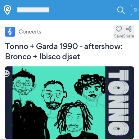
Les Verrières
SI
Concerts
Save
Share
Tonno + Garda 1990 - aftershow:
Bronco + Ibisco djset