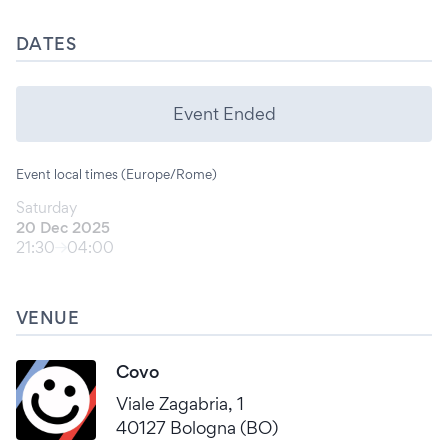
DATES
Event Ended
Event local times (Europe/Rome)
Saturday
20 Dec 2025
21:30
04:00
VENUE
Covo
Viale Zagabria, 1
40127 Bologna (BO)