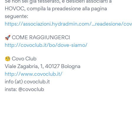
Se non sei già tesserato, e desideri associarti a
HOVOC, compila la preadesione alla pagina
seguente:
https://associazioni.hydradmin.com/...readesione/co
🚀 COME RAGGIUNGERCI
http://covoclub.it/bo/dove-siamo/
🧐 Covo Club
Viale Zagabria, 1, 40127 Bologna
http://www.covoclub.it/
info (at) covoclub.it
insta: @covoclub